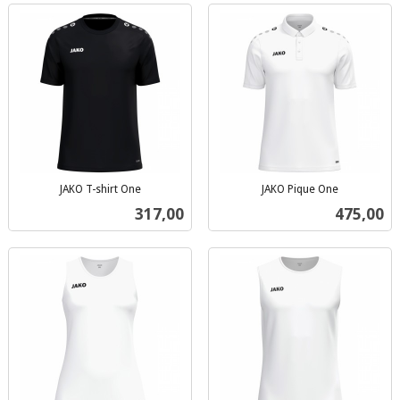
JAKO T-shirt One
JAKO Pique One
inkl.
inkl.
Pris
Pris
317,00
475,00
mva.
mva.