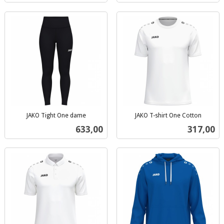
JAKO Tight One dame
JAKO T-shirt One Cotton
inkl.
inkl.
Pris
Pris
633,00
317,00
mva.
mva.