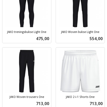
JAKO treningsbukse Light One
JAKO Woven bukse Light One
inkl.
inkl.
Pris
Pris
475,00
554,00
mva.
mva.
JAKO Woven trousers One
JAKO 2-i-1 Shorts One
inkl.
inkl.
Pris
Pris
713,00
713,00
mva.
mva.