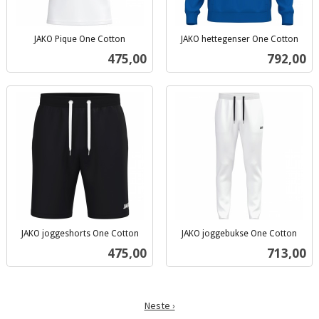
JAKO Pique One Cotton
JAKO hettegenser One Cotton
inkl.
inkl.
Pris
Pris
475,00
792,00
mva.
mva.
JAKO joggeshorts One Cotton
JAKO joggebukse One Cotton
inkl.
inkl.
Pris
Pris
475,00
713,00
mva.
mva.
Neste ›