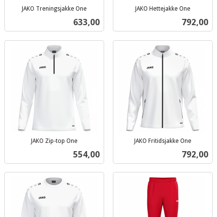
JAKO Treningsjakke One
JAKO Hettejakke One
inkl.
inkl.
Pris
Pris
633,00
792,00
mva.
mva.
JAKO Zip-top One
JAKO Fritidsjakke One
inkl.
inkl.
Pris
Pris
554,00
792,00
mva.
mva.