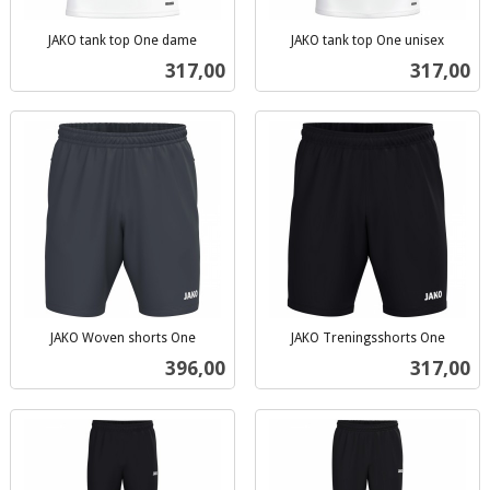
JAKO tank top One dame
JAKO tank top One unisex
inkl.
inkl.
Pris
Pris
317,00
317,00
mva.
mva.
JAKO Woven shorts One
JAKO Treningsshorts One
inkl.
inkl.
Pris
Pris
396,00
317,00
mva.
mva.