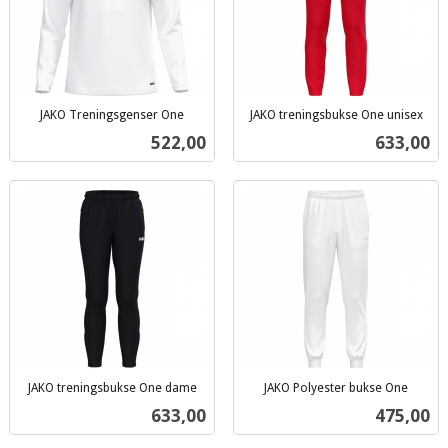
JAKO Treningsgenser One
JAKO treningsbukse One unisex
inkl.
inkl.
Pris
Pris
522,00
633,00
mva.
mva.
JAKO treningsbukse One dame
JAKO Polyester bukse One
inkl.
inkl.
Pris
Pris
633,00
475,00
mva.
mva.