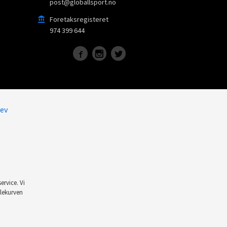
post@globallsport.no
Foretaksregisteret
974 399 644
ev
ervice. Vi
dlekurven