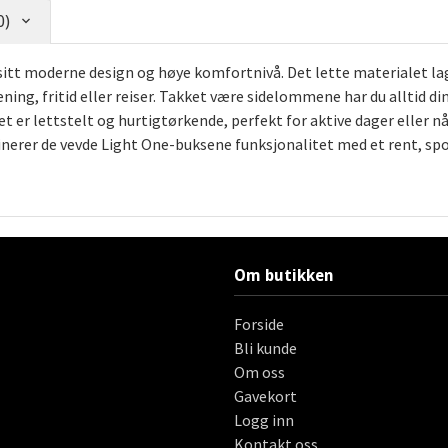
0)
tt moderne design og høye komfortnivå. Det lette materialet lage
ening, fritid eller reiser. Takket være sidelommene har du alltid d
et er lettstelt og hurtigtørkende, perfekt for aktive dager eller nå
binerer de vevde Light One-buksene funksjonalitet med et rent, sp
Om butikken
Forside
Bli kunde
Om oss
Gavekort
Logg inn
Kontakt oss