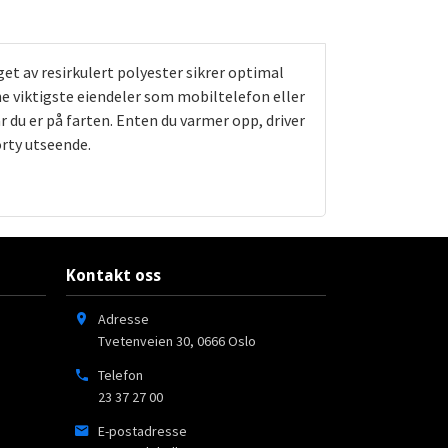
t av resirkulert polyester sikrer optimal
ine viktigste eiendeler som mobiltelefon eller
r du er på farten. Enten du varmer opp, driver
orty utseende.
Kontakt oss
Adresse
Tvetenveien 30
,
0666
Oslo
Telefon
23 37 27 00
E-postadresse