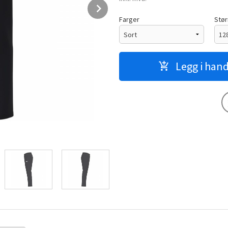
Next
Farger
Stør
Legg i han
Marineblå