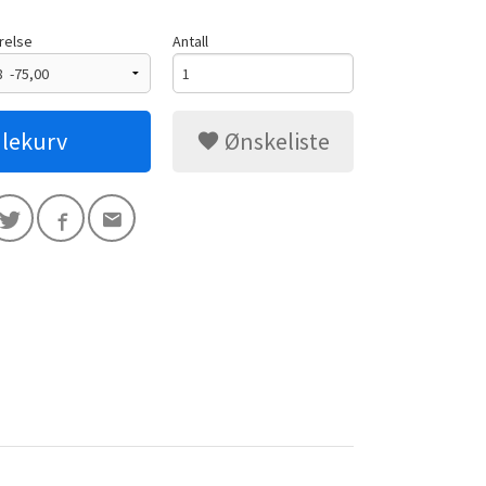
relse
Antall
dlekurv
Ønskeliste