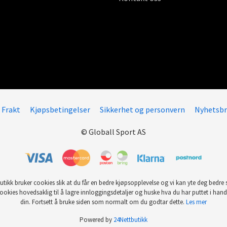
Frakt
Kjøpsbetingelser
Sikkerhet og personvern
Nyhetsbr
© Globall Sport AS
utikk bruker cookies slik at du får en bedre kjøpsopplevelse og vi kan yte deg bedre s
ookies hovedsaklig til å lagre innloggingsdetaljer og huske hva du har puttet i han
din. Fortsett å bruke siden som normalt om du godtar dette.
Les mer
Powered by
24Nettbutikk