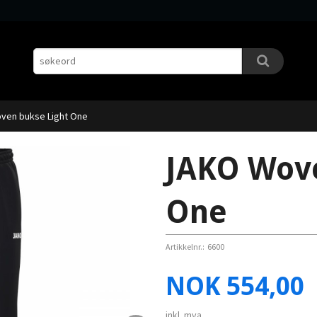
ven bukse Light One
JAKO Wove
One
Artikkelnr.:
6600
Pris
NOK
554,00
inkl. mva.