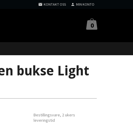
KONTAKT OSS
MIN KONTO
0
n bukse Light
Bestillingsvare, 2 ukers
leveringstid