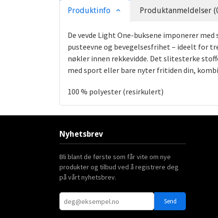
Produktinfo
Produktanmeldelser (
De vevde Light One-buksene imponerer med si
pusteevne og bevegelsesfrihet – ideelt for tr
nøkler innen rekkevidde. Det slitesterke stoff
med sport eller bare nyter fritiden din, kom
100 % polyester (resirkulert)
Nyhetsbrev
Bli blant de første som får vite om nye
produkter og tilbud ved å registrere deg
på vårt nyhetsbrev.