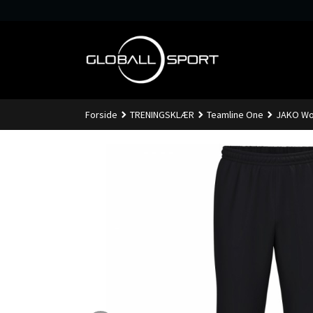
Gå
til
innholdet
Forside
TRENINGSKLÆR
Teamline One
JAKO Wo