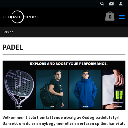
Gå
til
innholdet
0
Forside
PADEL
Velkommen til vårt omfattende utvalg av Oxdog padelutstyr!
Uansett om du er en nybegynner eller en erfaren spiller, har vi alt