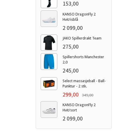
153,00
KANSO DragonFly 2
Hvit/isblå
2 099,00
JAKO Spillerdrakt Team
275,00
Spillershorts Manchester
2.0
245,00
Select massasjeball - Ball-
Punktur - 2 stk.
299,00
349,00
KANSO DragonFly 2
Hvit/sort
2 099,00