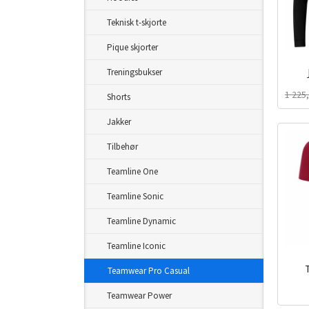
Teknisk t-skjorte
Pique skjorter
Treningsbukser
inkl.
1 225
Shorts
mva.
Jakker
Tilbehør
Teamline One
Teamline Sonic
Teamline Dynamic
Teamline Iconic
Teamwear Pro Casual
inkl.
Teamwear Power
mva.