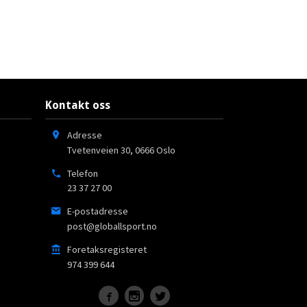
Kontakt oss
Adresse
Tvetenveien 30
,
0666
Oslo
Telefon
23 37 27 00
E-postadresse
post@globallsport.no
Foretaksregisteret
974 399 644