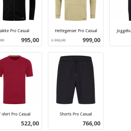
Jakke Pro Casual
Hettegenser Pro Casual
Joggebu
inkl.
inkl.
Tilbud
Tilbud
995,00
999,00
,00
1 302,00
mva.
mva.
Les mer
Les mer
T-shirt Pro Casual
Shorts Pro Casual
inkl.
Pris
Pris
522,00
766,00
mva.