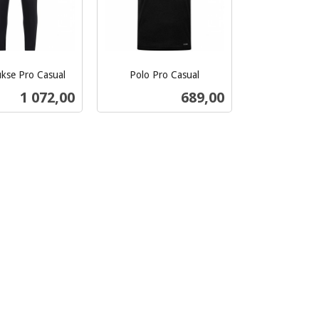
kse Pro Casual
Polo Pro Casual
inkl.
Pris
Pris
1 072,00
689,00
mva.
Les mer
Les mer