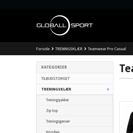
Gå
til
innholdet
Forside
TRENINGSKLÆR
Teamwear Pro Casual
Te
KATEGORIER
TILBUDSTORGET
TRENINGSKLÆR
Treningsjakker
Zip top
Treningsgenser
Hoodies