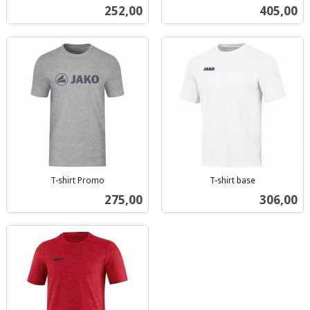
inkl.
inkl.
Pris
Pris
252,00
405,00
mva.
mva.
T-shirt Promo
T-shirt base
inkl.
inkl.
Pris
Pris
275,00
306,00
mva.
mva.