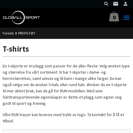
Gå
til
innholdet
0
Forside
PROFILTØY
T-shirts
En t-skjorte er et plagg som passer for de aller fleste. Velg ønsket type
og størrelse fra vårt sortiment. Vi har t-skjorter i dame- og
herrestørrelser, samt unisex og til barn i mange ulike farger. Du kan
også velge om du ønsker V-hals eller rund hals. Ønsker du en t-skjorte
til mer aktivt bruk, kan du gå for RUN-modellen. Med sine
fukttransporterende egenskaper er dette et plagg som egner seg
godt til sport og trening.
Våre RUN trøyer kan leveres med trykk av logo. Ta kontakt for å få et
tilbud.