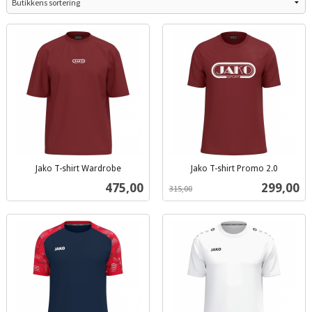
Jako T-shirt Wardrobe
Jako T-shirt Promo 2.0
inkl.
inkl.
Pris
Tilbud
475,00
299,00
315,00
mva.
mva.