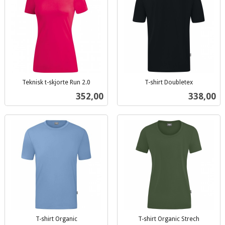
Teknisk t-skjorte Run 2.0
T-shirt Doubletex
inkl.
inkl.
Pris
Pris
352,00
338,00
mva.
mva.
T-shirt Organic
T-shirt Organic Strech