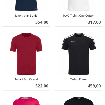
Jako t-shirt Sonic
JAKO T-shirt One Cotton
inkl.
inkl.
Pris
Pris
554,00
317,00
mva.
mva.
T-shirt Pro Casual
T-shirt Power
inkl.
inkl.
Pris
Pris
522,00
459,00
mva.
mva.