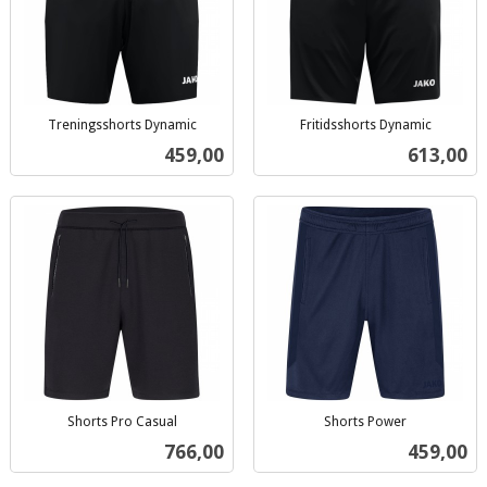
Treningsshorts Dynamic
Fritidsshorts Dynamic
inkl.
inkl.
Pris
Pris
459,00
613,00
mva.
mva.
Shorts Pro Casual
Shorts Power
inkl.
inkl.
Pris
Pris
766,00
459,00
mva.
mva.