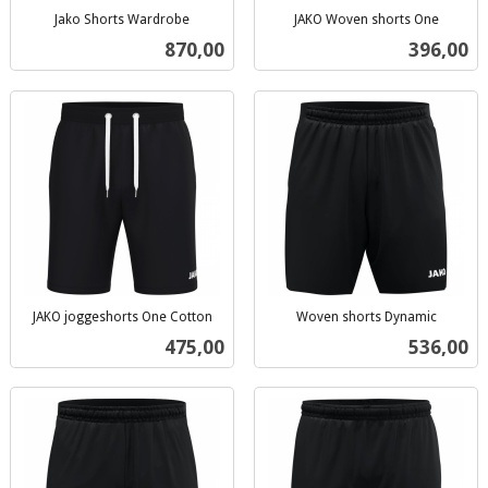
Jako Shorts Wardrobe
JAKO Woven shorts One
inkl.
inkl.
Pris
Pris
870,00
396,00
mva.
mva.
JAKO joggeshorts One Cotton
Woven shorts Dynamic
inkl.
inkl.
Pris
Pris
475,00
536,00
mva.
mva.