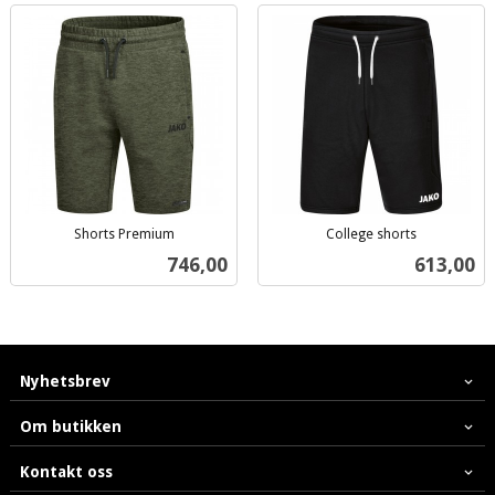
Shorts Premium
College shorts
inkl.
inkl.
Pris
Pris
746,00
613,00
mva.
mva.
Nyhetsbrev
Om butikken
Kontakt oss