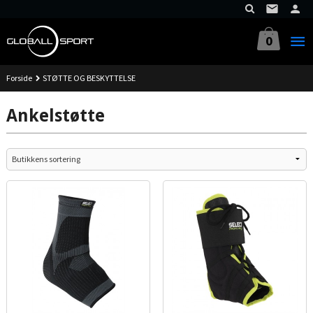
Gå
til
innholdet
0
Forside
STØTTE OG BESKYTTELSE
Ankelstøtte