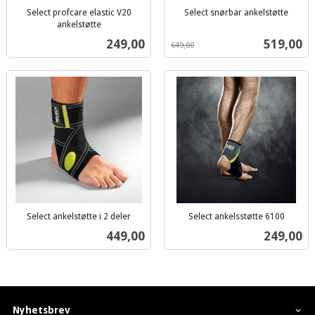
Select profcare elastic V20
Select snørbar ankelstøtte
inkl.
ankelstøtte
inkl.
mva.
Pris
Tilbud
249,00
519,00
649,00
mva.
Select ankelstøtte i 2 deler
Select ankelsstøtte 6100
inkl.
inkl.
Pris
Pris
449,00
249,00
mva.
mva.
Nyhetsbrev