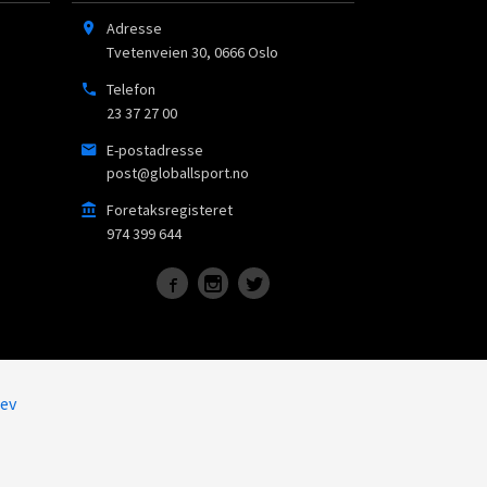
Adresse
Tvetenveien 30
,
0666
Oslo
Telefon
23 37 27 00
E-postadresse
post@globallsport.no
Foretaksregisteret
974 399 644
ev