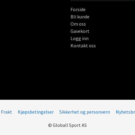
Forside
Bli kunde
Om oss
Gavekort
Logg inn
Kontakt oss
Frakt
Kjøpsbetingelser
Sikkerhet og personvern
Nyhetsbr
© Globall Sport AS