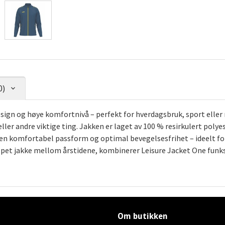
0)
sign og høye komfortnivå – perfekt for hverdagsbruk, sport eller 
ler andre viktige ting. Jakken er laget av 100 % resirkulert polye
r en komfortabel passform og optimal bevegelsesfrihet – ideelt fo
ppet jakke mellom årstidene, kombinerer Leisure Jacket One funk
Om butikken