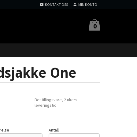
KONTAKT OSS
MIN KONTO
0
idsjakke One
Bestillingsvare, 2 ukers
leveringstid
relse
Antall