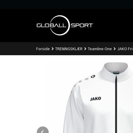
Gå
til
innholdet
Forside
TRENINGSKLÆR
Teamline One
JAKO Fri
Prev