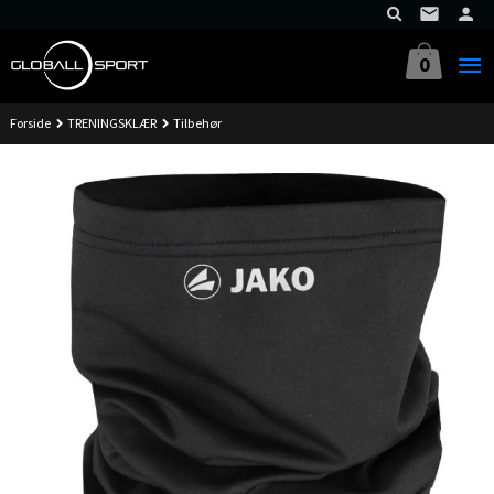
Gå
til
innholdet
0
Forside
TRENINGSKLÆR
Tilbehør