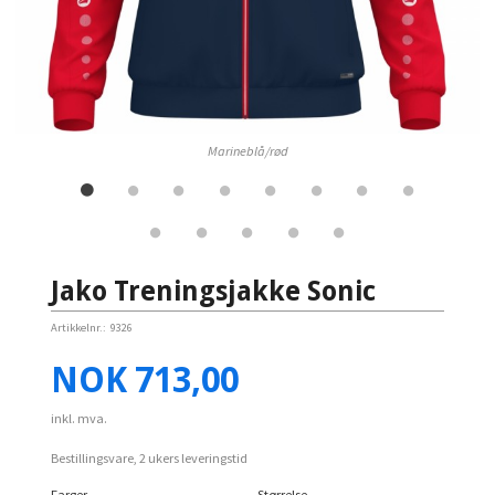
Marineblå/rød
Jako Treningsjakke Sonic
Artikkelnr.:
9326
Pris
NOK
713,00
inkl. mva.
Bestillingsvare, 2 ukers leveringstid
Farger
Størrelse