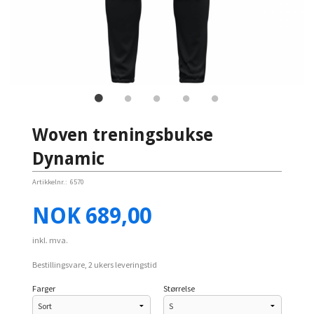
Woven treningsbukse
Dynamic
Artikkelnr.:
6570
Pris
NOK
689,00
inkl. mva.
Bestillingsvare, 2 ukers leveringstid
Farger
Størrelse