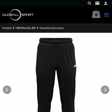
Gå
til
innholdet
0
Forside
TRENINGSKLÆR
Teamline Dynamic
Prev
N