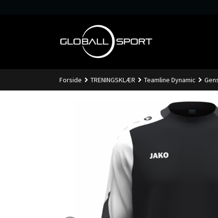
Gå
til
innholdet
Forside
TRENINGSKLÆR
Teamline Dynamic
Gens