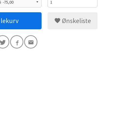
dlekurv
Ønskeliste
Rød/hvit/burgunder