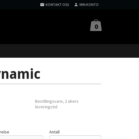
KONTAKT OSS
MIN KONTO
0
ynamic
Bestillingsvare, 2 ukers
leveringstid
relse
Antall