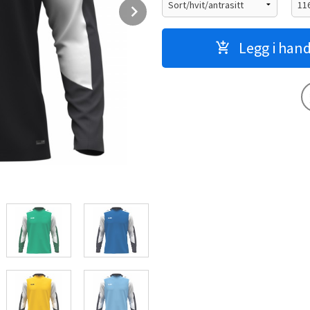
Next
Legg i han
Marine/hvit/mint