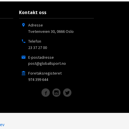
Kontakt oss
Adresse
Tvetenveien 30
,
0666
Oslo
Telefon
23 37 27 00
E-postadresse
post@globallsport.no
Foretaksregisteret
974 399 644
ev