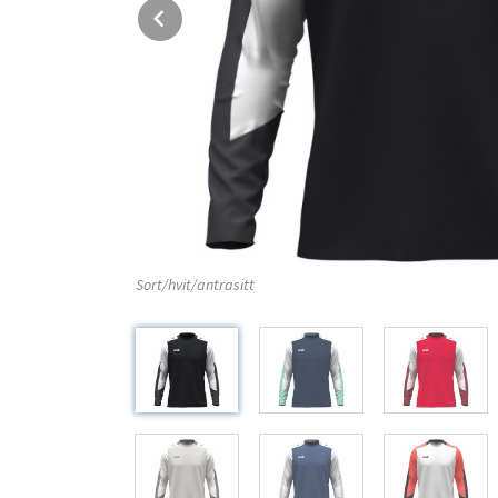
Prev
Sort/hvit/antrasitt