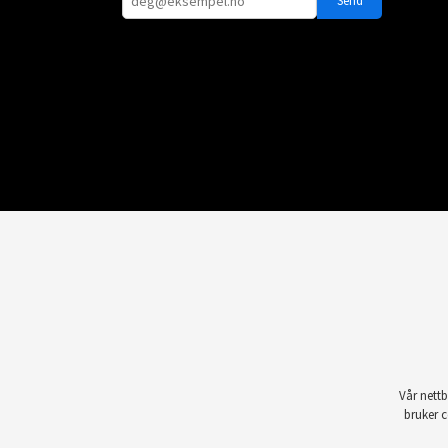
Vår nettb
bruker c