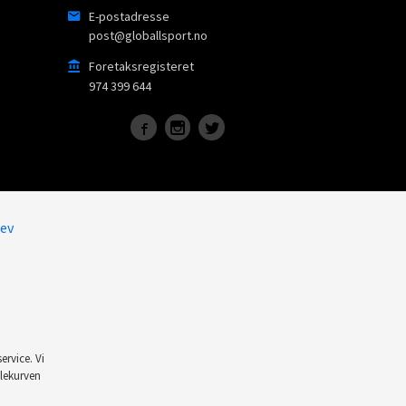
E-postadresse
post@globallsport.no
Foretaksregisteret
974 399 644
ev
ervice. Vi
dlekurven