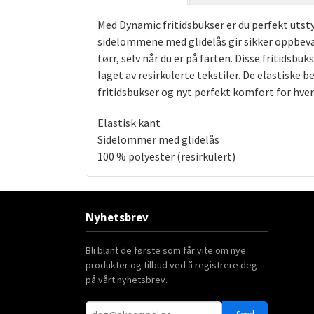
Med Dynamic fritidsbukser er du perfekt utstyr
sidelommene med glidelås gir sikker oppbevar
tørr, selv når du er på farten. Disse fritid
laget av resirkulerte tekstiler. De elastiske
fritidsbukser og nyt perfekt komfort for hve
Elastisk kant
Sidelommer med glidelås
100 % polyester (resirkulert)
Nyhetsbrev
Bli blant de første som får vite om nye
produkter og tilbud ved å registrere deg
på vårt nyhetsbrev.