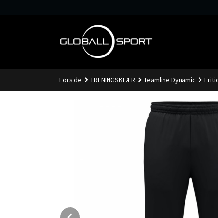
Gå
til
innholdet
Forside
TRENINGSKLÆR
Teamline Dynamic
Frit
Prev