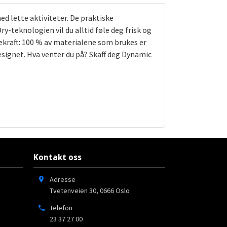
med lette aktiviteter. De praktiske
-teknologien vil du alltid føle deg frisk og
ekraft: 100 % av materialene som brukes er
esignet. Hva venter du på? Skaff deg Dynamic
Kontakt oss
Adresse
Tvetenveien 30
,
0666
Oslo
Telefon
23 37 27 00