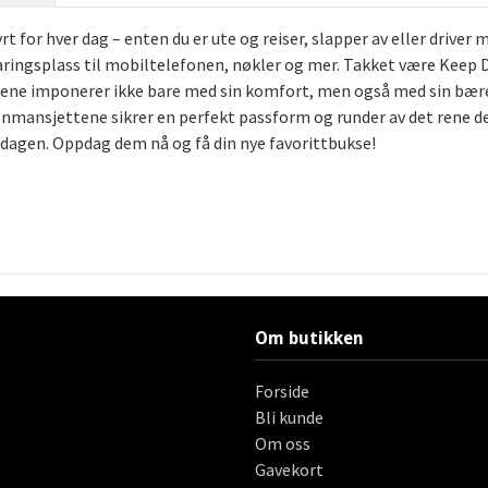
t for hver dag – enten du er ute og reiser, slapper av eller driver 
ingsplass til mobiltelefonen, nøkler og mer. Takket være Keep Dry
sbuksene imponerer ikke bare med sin komfort, men også med sin bær
 benmansjettene sikrer en perfekt passform og runder av det rene d
rdagen. Oppdag dem nå og få din nye favorittbukse!
Om butikken
Forside
Bli kunde
Om oss
Gavekort