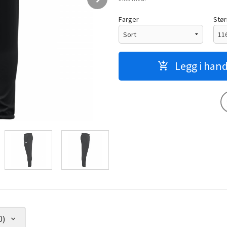
Farger
Stør
Legg i han
0)