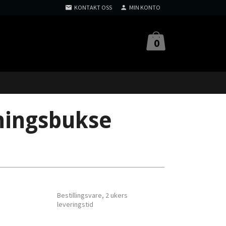
KONTAKT OSS
MIN KONTO
0
eningsbukse
Bestillingsvare, 2 ukers
leveringstid