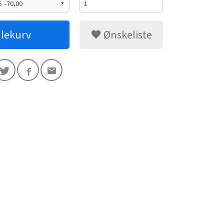
dlekurv
Ønskeliste
Grønn/sort