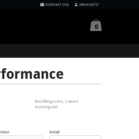
KONTAKT OSS
MIN KONTO
0
erformance
Bestillingsvare, 2 ukers
leveringstid
relse
Antall