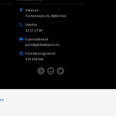
Adresse
Tvetenveien 30
,
0666
Oslo
Telefon
23 37 27 00
E-postadresse
post@globallsport.no
Foretaksregisteret
974 399 644
ev