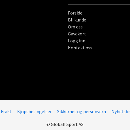
Forside
Bli kunde
Om oss
Gavekort
Logg inn
Kontakt oss
Frakt
Kjøpsbetingelser
Sikkerhet og personvern
Nyhetsbr
© Globall Sport AS