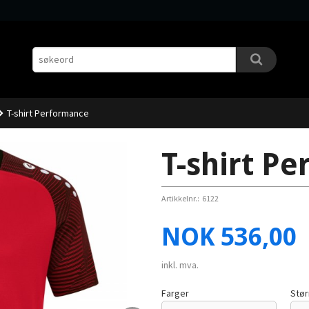
T-shirt Performance
T-shirt P
Artikkelnr.:
6122
Pris
NOK
536,00
inkl. mva.
Farger
Stør