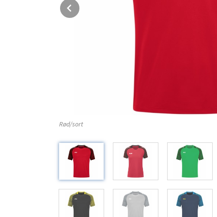
Prev
Rød/sort