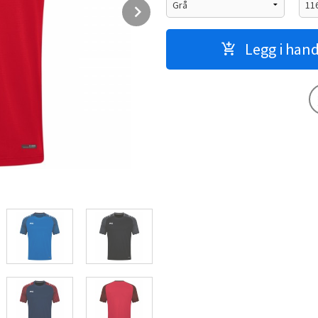
Next
Legg i han
Damesnitt