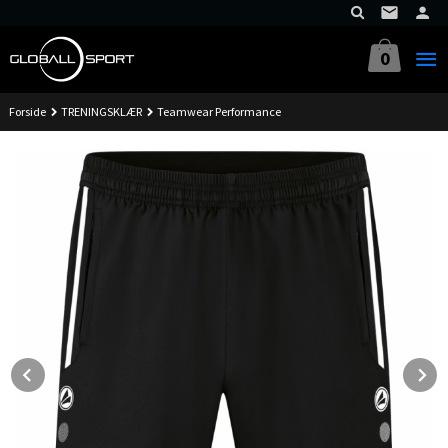
Gå
til
innholdet
0
Forside
TRENINGSKLÆR
Teamwear Performance
Prev
N