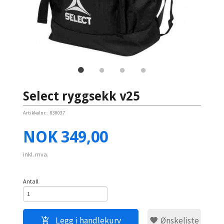
Select ryggsekk v25
Artikkelnr.:
830037
Pris
NOK
349,00
inkl. mva.
Antall
Legg i handlekurv
Ønskeliste