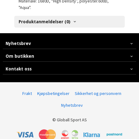
Materiale:
1680D, “High Density”, polyester.600D,
"Aqua".
Produktanmeldelser (0)
Nyhetsbrev
Om butikken
Kontakt oss
Frakt
Kjøpsbetingelser
Sikkerhet og personvern
Nyhetsbrev
© Globall Sport AS