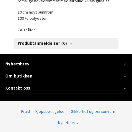
romslige hovedrommet med allround 2-veis glidelås.
10 cm høyt bunnrom
100 % polyester
Ca 32 liter
Produktanmeldelser (0)
Nyhetsbrev
Om butikken
Kontakt oss
Frakt
Kjøpsbetingelser
Sikkerhet og personvern
Nyhetsbrev