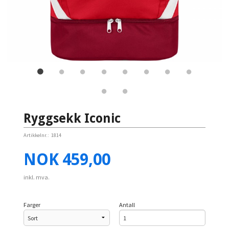
Ryggsekk Iconic
Artikkelnr.:
1814
Pris
NOK
459,00
inkl. mva.
Farger
Antall