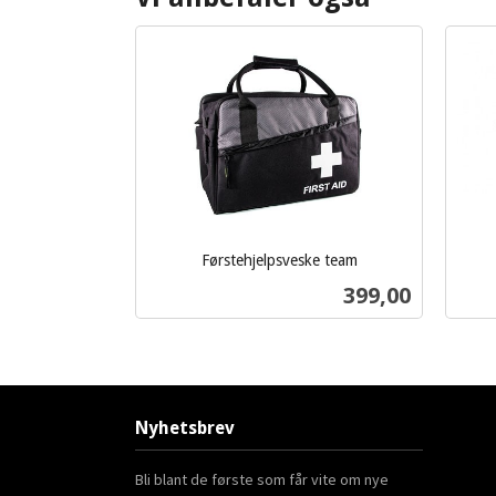
Førstehjelpsveske team
inkl.
inkl.
Pris
399,00
mva.
mva.
Les mer
Nyhetsbrev
Bli blant de første som får vite om nye