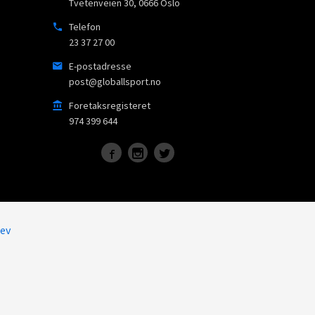
Tvetenveien 30
,
0666
Oslo
Telefon
23 37 27 00
E-postadresse
post@globallsport.no
Foretaksregisteret
974 399 644
ev