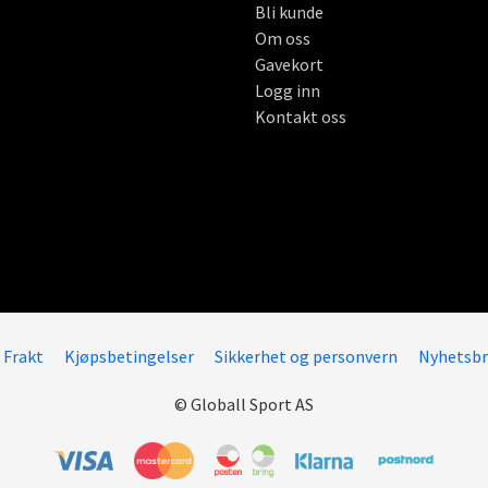
Bli kunde
Om oss
Gavekort
Logg inn
Kontakt oss
Frakt
Kjøpsbetingelser
Sikkerhet og personvern
Nyhetsbr
© Globall Sport AS