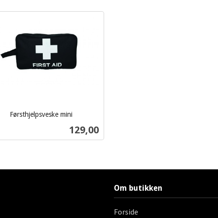
Førsthjelpsveske mini
Pris
129,00
Les mer
Om butikken
Forside