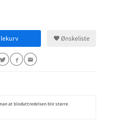
dlekurv
Ønskeliste
an at bloduttredelsen blir større.