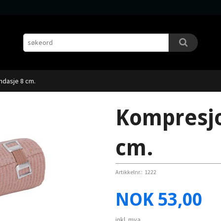
dasje 8 cm.
Kompresjo
cm.
Artikkelnr.:
1222
Pris
NOK
53,00
inkl. mva.