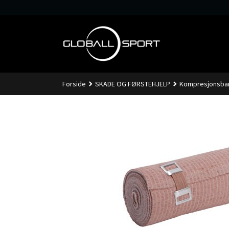
Gå
til
innholdet
Forside
SKADE OG FØRSTEHJELP
Kompresjonsban