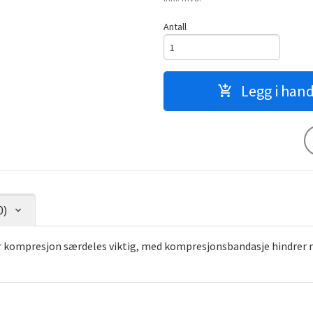
Antall
Legg i han
0)
r kompresjon særdeles viktig, med kompresjonsbandasje hindrer m