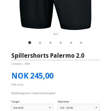
Sort
Spillershorts Palermo 2.0
Artikkelnr.:
4404
Pris
NOK
245,00
inkl. mva.
Bestillingsvare, 2 ukers leveringstid
Farger
Størrelse