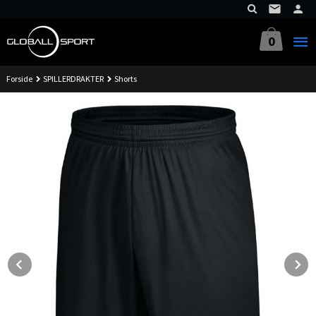
Gå
til
innholdet
0
Forside
SPILLERDRAKTER
Shorts
Prev
N