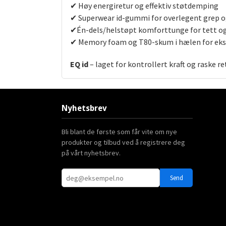
✔
H
ø
y energiretur og effektiv st
ø
tdemping
✔
Superwear id-gummi for overlegent grep o
✔
É
n-dels/helstøpt komforttunge for tett o
✔
Memory foam og T80-skum i h
æ
len for ek
EQ id
– laget for kontrollert kraft og raske r
Nyhetsbrev
Bli blant de første som får vite om nye
produkter og tilbud ved å registrere deg
på vårt nyhetsbrev.