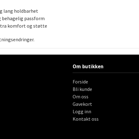
g lang holdbarhet
g behagelig passform
stra komfort og st
ø
tte
etningsendringer.
Om butikken
Forside
Bli kunde
Om oss
Gavekort
Logg inn
Kontakt oss