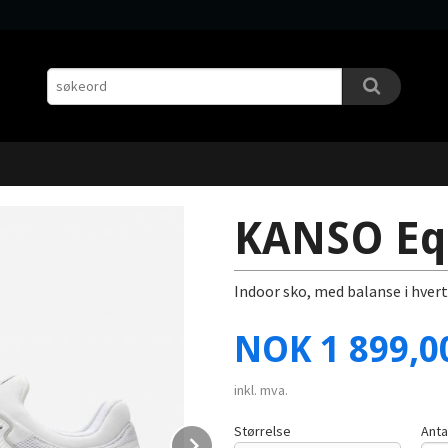
KANSO Eq 
Indoor sko, med balanse i hvert
Pris
NOK
1 899,0
inkl. mva.
Størrelse
Anta
Next