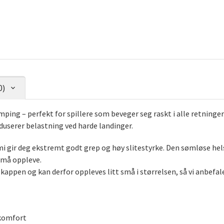
0)
mping – perfekt for spillere som beveger seg raskt i alle retning
userer belastning ved harde landinger.
i gir deg ekstremt godt grep og høy slitestyrke. Den sømløse h
 må oppleve.
pen og kan derfor oppleves litt små i størrelsen, så vi anbefaler 
 komfort