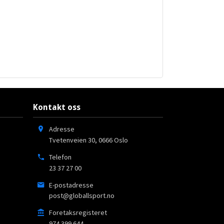
Kontakt oss
Adresse
Tvetenveien 30
,
0666
Oslo
Telefon
23 37 27 00
E-postadresse
post@globallsport.no
Foretaksregisteret
974 399 644