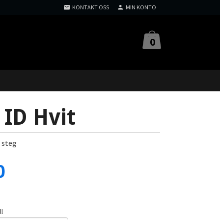
KONTAKT OSS
MIN KONTO
0
ID Hvit
 steg
0
ll