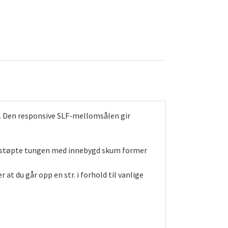
er. Den responsive SLF-mellomsålen gir
elstøpte tungen med innebygd skum former
at du går opp en str. i forhold til vanlige