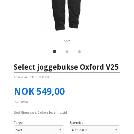
Sort
Select joggebukse Oxford V25
Artikkelnr.:
630101/630100
Pris
NOK
549,00
inkl. mva.
Bestillingsvare, 2 ukers leveringstid
Farger
Størrelse