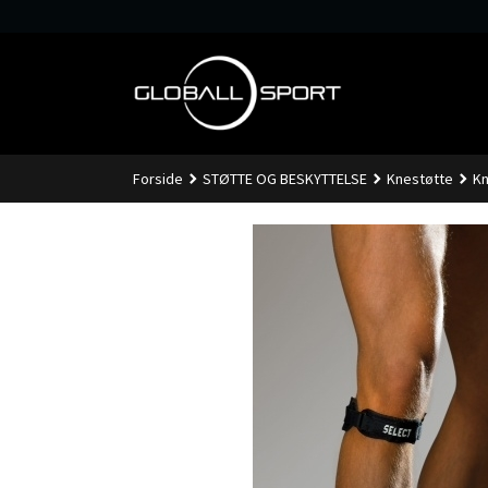
Gå
til
innholdet
Forside
STØTTE OG BESKYTTELSE
Knestøtte
Kn