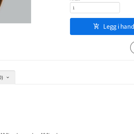
Legg i han
0)