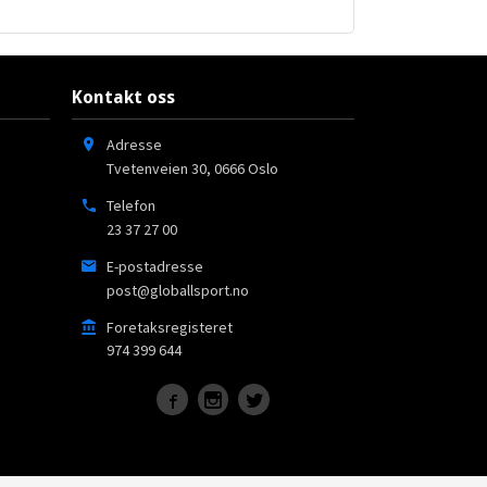
Kontakt oss
Adresse
Tvetenveien 30
,
0666
Oslo
Telefon
23 37 27 00
E-postadresse
post@globallsport.no
Foretaksregisteret
974 399 644