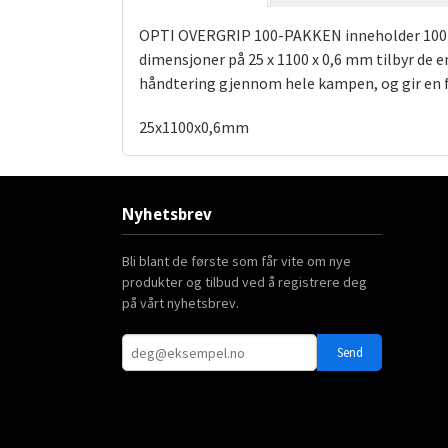
OPTI OVERGRIP 100-PAKKEN inneholder 100 ove
dimensjoner på 25 x 1100 x 0,6 mm tilbyr de e
håndtering gjennom hele kampen, og gir en f
25x1100x0,6mm
Nyhetsbrev
Bli blant de første som får vite om nye
produkter og tilbud ved å registrere deg
på vårt nyhetsbrev.