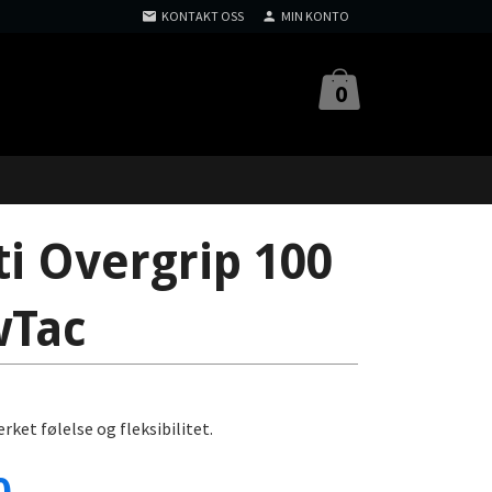
KONTAKT OSS
MIN KONTO
0
i Overgrip 100
wTac
et følelse og fleksibilitet.