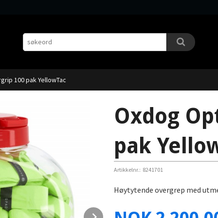
grip 100 pak YellowTac
Oxdog Opt
pak Yello
Artikkelnr.:
8241701
Høytytende overgrep med utmerk
Pris
Next