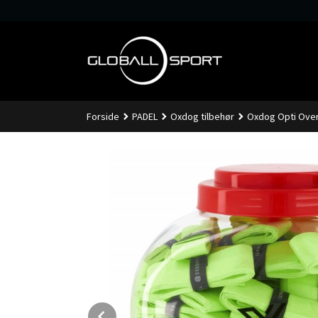
Gå
til
innholdet
Forside
PADEL
Oxdog tilbehør
Oxdog Opti Over
Prev