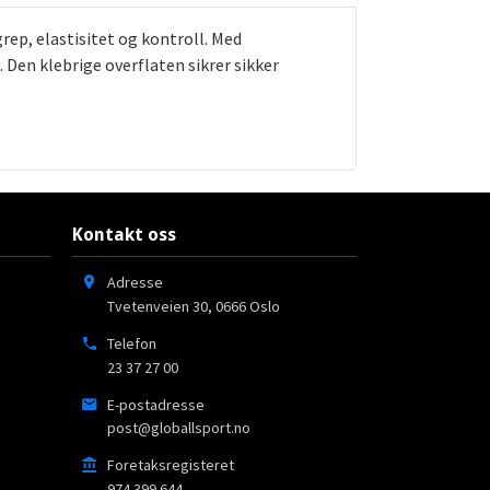
ep, elastisitet og kontroll. Med
 Den klebrige overflaten sikrer sikker
Kontakt oss
Adresse
Tvetenveien 30
,
0666
Oslo
Telefon
23 37 27 00
E-postadresse
post@globallsport.no
Foretaksregisteret
974 399 644