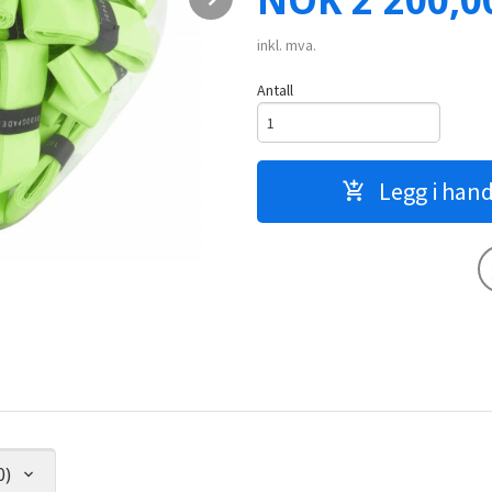
NOK
2 200,0
inkl. mva.
Antall
Legg i han
0)