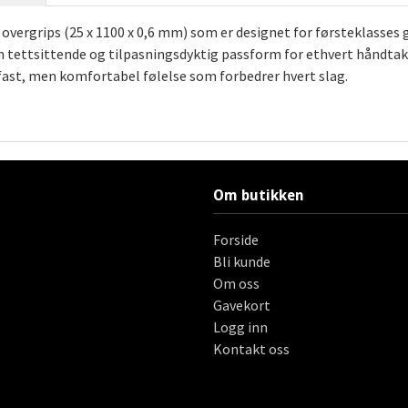
rgrips (25 x 1100 x 0,6 mm) som er designet for førsteklasses gr
n tettsittende og tilpasningsdyktig passform for ethvert håndtak.
ast, men komfortabel følelse som forbedrer hvert slag.
Om butikken
Forside
Bli kunde
Om oss
Gavekort
Logg inn
Kontakt oss