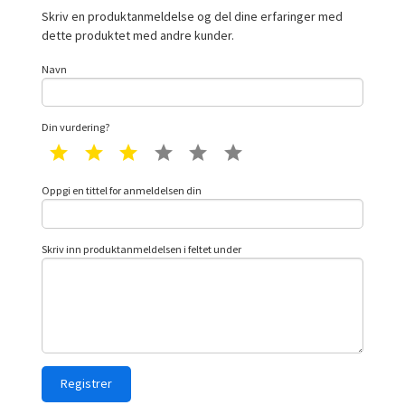
Skriv en produktanmeldelse og del dine erfaringer med
dette produktet med andre kunder.
Navn
Din vurdering?
1 star
2 star
3 star
4 star
5 star
6 star
Oppgi en tittel for anmeldelsen din
Skriv inn produktanmeldelsen i feltet under