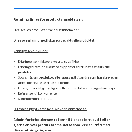
Retningslinjer for produktanmeldelser:
Hva skal en produktanmeldelse inneholde?
Din egen erfaring med fokus på det aktuelle produktet.
Vennligst ikke inkluder:
Erfaringer som ikke er produkt-spesifikke.
Erfaringer i forbindelse med support eller retur av det aktuelle
produktet.
Spørsmål om produktet eller spørsmål til andre som har skrevet en
anmeldelse. Dette er ikke et forum.
Linker, priser, tilgjengelighet eller annen tidsavhengig informasjon.
Referanser til konkurrenter
Støtende/ufin ordbruk.
Du må ha kjøpt varen for å skrive en anmeldelse.
Admin forbeholder seg retten til å akseptere, avslå eller
fjerne enhver produktanmeldelse som ikke er i tråd med
disse retningslinjene.