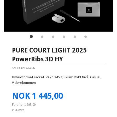
PURE COURT LIGHT 2025
PowerRibs 3D HY
Artikkelnr.:
8251542
Hybridformet racket. Vekt: 345 g Skum: Mykt Nivå: Casual,
Viderekommen
Tilbud
NOK
1 445,00
Førpris:
1 699,00
inkl. mva.