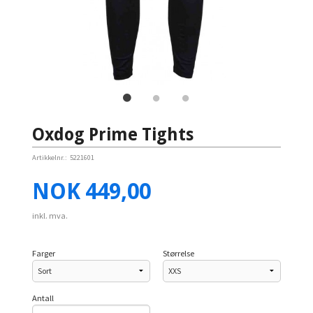
Oxdog Prime Tights
Artikkelnr.:
5221601
Pris
NOK
449,00
inkl. mva.
Farger
Størrelse
Antall