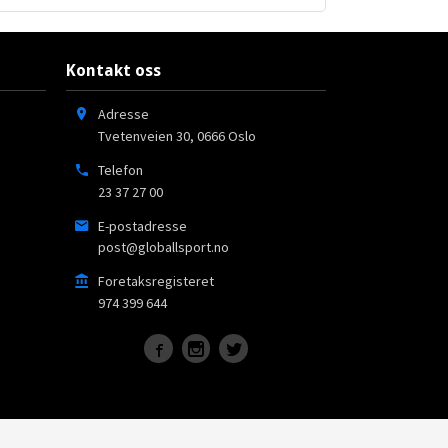
Kontakt oss
Adresse
Tvetenveien 30
,
0666
Oslo
Telefon
23 37 27 00
E-postadresse
post@globallsport.no
Foretaksregisteret
974 399 644