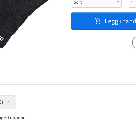
Legg i han
0)
ingertuppene.