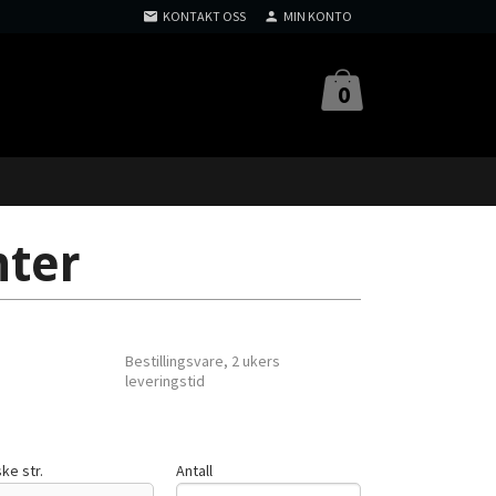
KONTAKT OSS
MIN KONTO
0
nter
Bestillingsvare, 2 ukers
leveringstid
ke str.
Antall