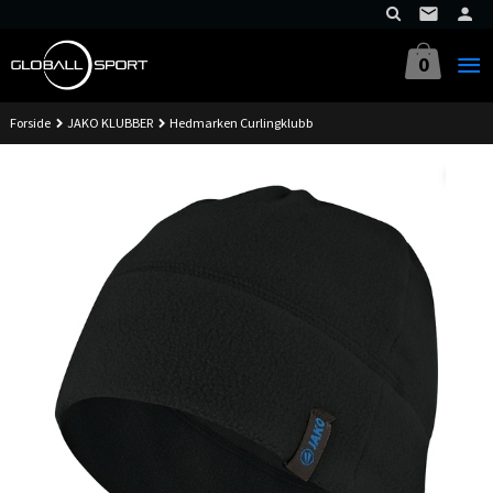
Gå
til
innholdet
0
Forside
JAKO KLUBBER
Hedmarken Curlingklubb