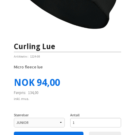
Curling Lue
Artikkelnr.:
1224-08
Micro fleece lue
Tilbud
NOK
94,00
Førpris:
134,00
inkl. mva.
Størrelser
Antall