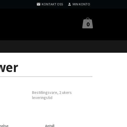
KONTAKT OSS
MIN KONTO
0
wer
Bestillingsvare, 2 ukers
leveringstid
relse
Antall