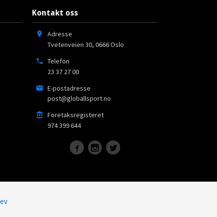
Kontakt oss
Adresse
Tvetenveien 30
,
0666
Oslo
Telefon
23 37 27 00
E-postadresse
post@globallsport.no
Foretaksregisteret
974 399 644
ev