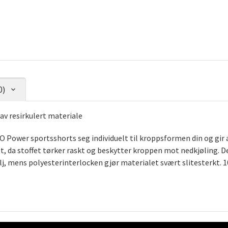
0)
av resirkulert materiale
O Power sportsshorts seg individuelt til kroppsformen din og gir 
tet, da stoffet tørker raskt og beskytter kroppen mot nedkjølin
lj, mens polyesterinterlocken gjør materialet svært slitesterkt. 