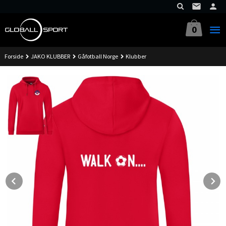
Gå
til
innholdet
0
Forside
JAKO KLUBBER
Gåfotball Norge
Klubber
Prev
N