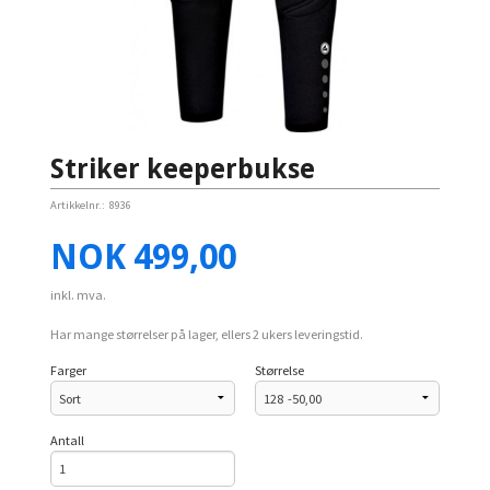
Striker keeperbukse
Artikkelnr.:
8936
Pris
NOK
499,00
inkl. mva.
Har mange størrelser på lager, ellers 2 ukers leveringstid.
Farger
Størrelse
Antall