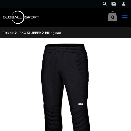
Gå
til
innholdet
0
Forside
JAKO KLUBBER
Billingstad