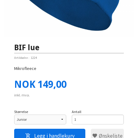
BIF lue
Artikkelnr.:
1224
Mikrofleece
Pris
NOK
149,00
inkl. mva.
Størrelse
Antall
Legg i handlekurv
Ønskeliste