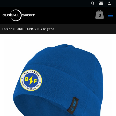
Gå
til
innholdet
0
Forside
JAKO KLUBBER
Billingstad