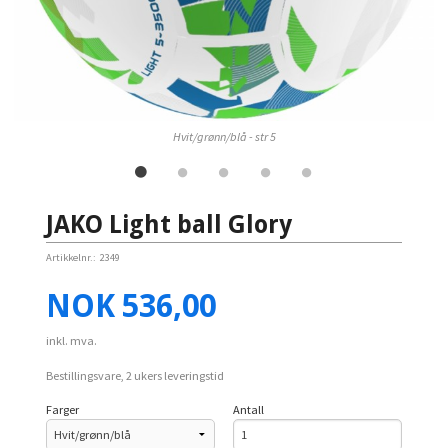
Hvit/grønn/blå - str 5
JAKO Light ball Glory
Artikkelnr.:
2349
Pris
NOK
536,00
inkl. mva.
Bestillingsvare, 2 ukers leveringstid
Farger
Antall