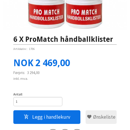
6 X ProMatch håndballklister
Artikkelnr.:
1706
Tilbud
NOK
2 469,00
Førpris:
3 294,00
inkl. mva.
Antall
Legg i handlekurv
Ønskeliste